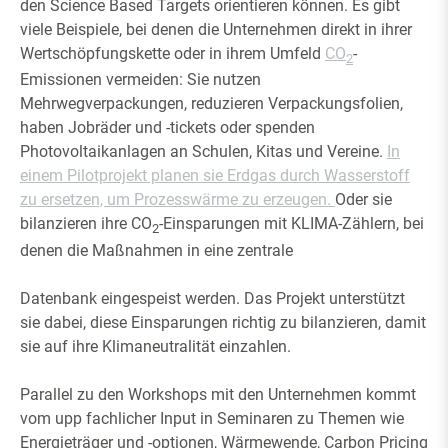
den Science Based Targets orientieren können. Es gibt
viele Beispiele, bei denen die Unternehmen direkt in ihrer
Wertschöpfungskette oder in ihrem Umfeld
CO
-
2
Emissionen vermeiden: Sie nutzen
Mehrwegverpackungen, reduzieren Verpackungsfolien,
haben Jobräder und -tickets oder spenden
Photovoltaikanlagen an Schulen, Kitas und Vereine.
In
einem Pilotprojekt planen sie Erdgas durch Wasserstoff
zu ersetzen, um Prozesswärme zu erzeugen.
Oder sie
bilanzieren ihre CO
-Einsparungen mit KLIMA-Zählern, bei
2
denen die Maßnahmen in eine zentrale
Datenbank eingespeist werden. Das Projekt unterstützt
sie dabei, diese Einsparungen richtig zu bilanzieren, damit
sie auf ihre Klimaneutralität einzahlen.
Parallel zu den Workshops mit den Unternehmen kommt
vom upp fachlicher Input in Seminaren zu Themen wie
Energieträger und -optionen, Wärmewende, Carbon Pricing