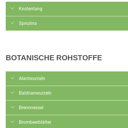
Knotentang
Trocknungsverfahren: Luftgetrocknet
Spirulina
Qualitäten: Konventionell
Trocknungsverfahren: Sprühgetrocknet
Qualitäten: Konventionell, EU-Bio
BOTANISCHE ROHSTOFFE
Alantwurzeln
Trocknungsverfahren: Luftgetrocknet
Baldrianwurzeln
Qualitäten: Konventionell
Trocknungsverfahren: Luftgetrocknet
Brennnessel
Qualitäten: Konventionell, EU-Bio
Trocknungsverfahren: Luftgetrocknet
Brombeerblätter