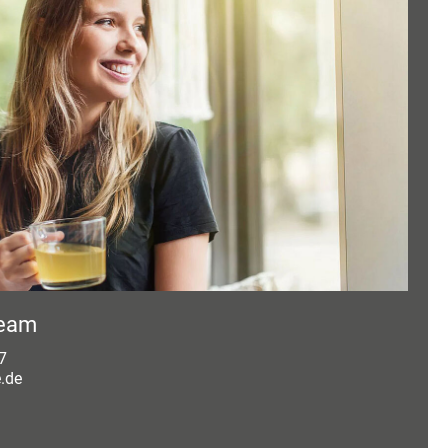
Team
7
.de