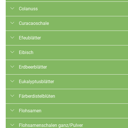
Qualitäten: Konventionell, EU-Bio, Bioland, Rainforest Allia
Trocknungsverfahren: Luftgetrocknet
Colanuss
Qualitäten: Konventionell, EU-Bio
Trocknungsverfahren: Luftgetrocknet
Curacaoschale
Qualitäten: Konventionell
Trocknungsverfahren: Luftgetrocknet
Efeublätter
Qualitäten: Konventionell
Trocknungsverfahren: Luftgetrocknet
Eibisch
Qualitäten: Konventionell
Trocknungsverfahren: Luftgetrocknet
Erdbeerblätter
Qualitäten: Konventionell
Trocknungsverfahren: Luftgetrocknet
Eukalyptusblätter
Qualitäten: Konventionell, EU-Bio
Trocknungsverfahren: Luftgetrocknet
Färberdistelblüten
Qualitäten: Konventionell, EU-Bio
Trocknungsverfahren: Luftgetrocknet
Flohsamen
Qualitäten: Konventionell
Trocknungsverfahren: Luftgetrocknet
Flohsamenschalen ganz/Pulver