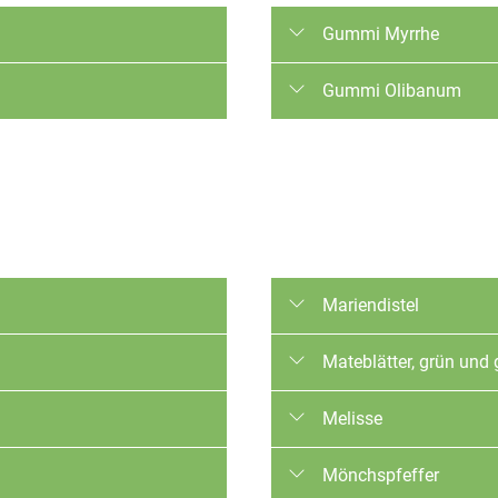
Gummi Myrrhe
Trocknungsverfahren: Luft
Gummi Olibanum
Qualitäten: Konventionell
Trocknungsverfahren: Luft
Qualitäten: Konventionell
Mariendistel
Trocknungsverfahren: Luft
Mateblätter, grün und 
Qualitäten: Konventionell, 
Trocknungsverfahren: Luft
Melisse
Qualitäten: Konventionell
Trocknungsverfahren: Luft
Mönchspfeffer