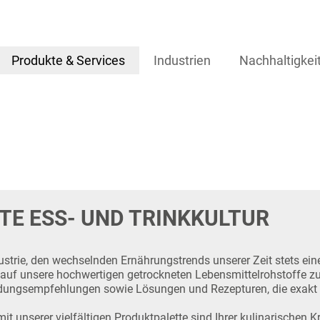
icht
Produkte & Services
Industrien
Nachhaltigkei
TE ESS- UND TRINKKULTUR
ustrie, den wechselnden Ernährungstrends unserer Zeit stets ein
 auf unsere hochwertigen getrockneten Lebensmittelrohstoffe 
dungsempfehlungen sowie Lösungen und Rezepturen, die exakt au
it unserer vielfältigen Produktpalette sind Ihrer kulinarischen K